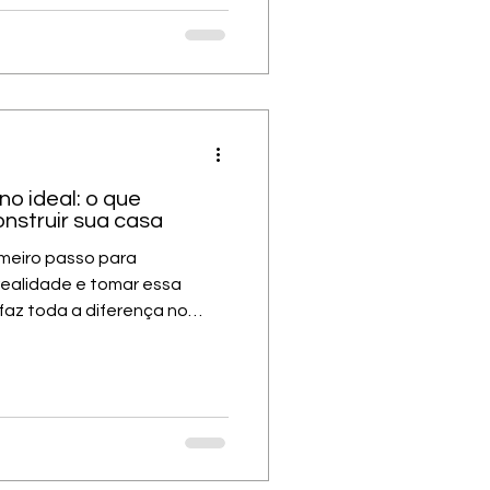
jeto bem digerido. A
direito, a planta
foi processado antes
ento. Para o com
o ideal: o que
nstruir sua casa
imeiro passo para
realidade e tomar essa
faz toda a diferença no
. Por que a escolha do
e o conforto da casa A
 diretamente o conforto da
móvel vai se relacionar com
nte o sol. Muitas vezes, a
rios como proximidade da