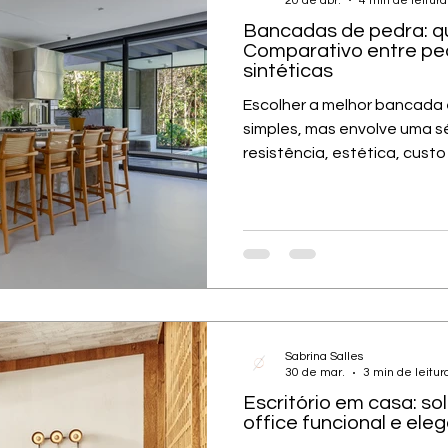
20 de abr.
4 min de leitura
Bancadas de pedra: qu
Comparativo entre ped
sintéticas
Escolher a melhor bancada
simples, mas envolve uma s
resistência, estética, cust
pedras naturais e materiais
vantagens e limitações qu
uso. Neste guia, você vai e
compensa mais para o seu 
comparativo claro entre már
lâminas ultracompactas. Prin
escolher uma bancada em 
Sabrina Salles
30 de mar.
3 min de leitur
Escritório em casa: s
office funcional e ele