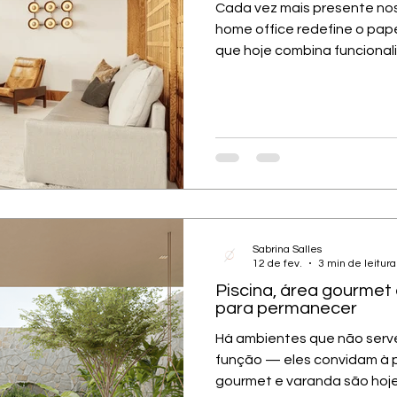
Cada vez mais presente nos 
home office redefine o pape
que hoje combina funcional
de vida. Como a arquitetur
em um verdadeiro escritóri
home office ainda surge de forma improvisada: uma
mesa em um canto, uma ca
tentativa de criar ali um e
arquitetura passa a conduz
ambiente ga
Sabrina Salles
12 de fev.
3 min de leitura
Piscina, área gourmet
para permanecer
Há ambientes que não serv
função — eles convidam à p
gourmet e varanda são hoje