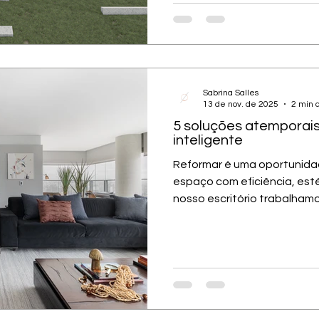
arquitetônica. É ela que def
uma leitura visual coerente
impressão. Para quem desej
zero , a fachada é o
Sabrina Salles
13 de nov. de 2025
2 min d
5 soluções atemporai
inteligente
Reformar é uma oportunida
espaço com eficiência, esté
nosso escritório trabalham
soluções atemporais , durá
benefício — que funcionam em diferentes contextos e
permanecem relevantes ao 
hoje, apresentamos cinco e
muito ao longo deste ano, q
durante a reforma e agregam
Entre tendências e ate