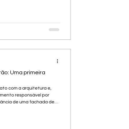
lerar, receber, contemplar
tenção. O lazer não é só
ojetos atuais, sejam eles de
forma, o lazer não aparece
unto com o projeto
 percursos, enquadrando
rão: Uma primeira
ato com a arquitetura e,
lemento responsável por
rtância de uma fachada de
 Uma fachada de alto
s de estética, mas de uma
proporção e identidade