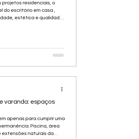
projetos residenciais, o
l do escritório em casa ,
idade, estética e qualidade
a transforma o home office
o em casa Em muitas casas, o
deira adaptada e a
spaço de trabalho. Quando a
ir esse processo, porém, o
 e varanda: espaços
em apenas para cumprir uma
ermanência. Piscina, área
 extensões naturais da