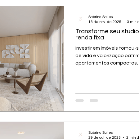
Sabrina Salles
13 de nov. de 2025
3 min d
Transforme seu studi
renda fixa
Investir em imóveis tornou-
de vida e valorização patrim
apartamentos compactos, 
inteligência e sofisticação
consistente tanto em locações
Airbnb) quanto em contratos long stay (loca
tradicional). Como o projeto
investimento Hoje, o verdad
no conceito. Donos de imóv
projeto arquitetônico certo
Sabrina Salles
29 de out. de 2025
2 min d