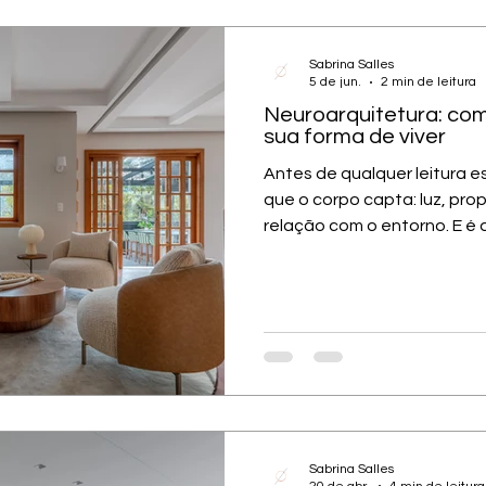
portaria ou áreas de la
Sabrina Salles
5 de jun.
2 min de leitura
Neuroarquitetura: com
sua forma de viver
Antes de qualquer leitura e
que o corpo capta: luz, pro
relação com o entorno. E é
sobre neuroarquitetura Qu
blog, sobre arquitetura co
porque nossos projetos te
suas necessidades — ainda
que você desfrute ao máxim
entorno. Como o ambiente 
comportamento Você já pa
Sabrina Salles