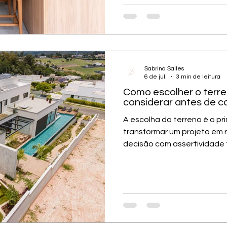
cabeça e o conceito do pro
arquitetura, o partido, o pé-
humanizada — tudo isso já 
mesmo de pisar no apartam
Sabrina Salles
6 de jul.
3 min de leitura
Como escolher o terren
considerar antes de co
A escolha do terreno é o pr
transformar um projeto em 
decisão com assertividade 
resultado final da sua casa
terreno impacta diretament
escolha do terreno impacta
casa porque define como o i
fatores naturais, especialme
decisão é guiada por crité