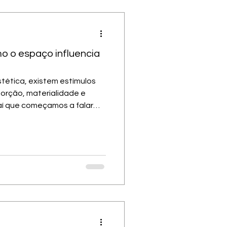
o o espaço influencia
stética, existem estímulos
porção, materialidade e
 aí que começamos a falar
ando dizemos aqui, no nosso
m propósito, é justamente
ndem sempre a atender às
 que inconscientes — para
o do seu lar e do seu
impacta o corpo e o