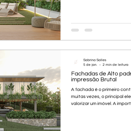
casa, pensadas para desace
e viver o tempo com mais in
parte da arquitetura Nos pr
construções novas ou de re
como um anexo. Ele nasce j
arquitetônico, desenhando
vistas e criando tr
Sabrina Salles
5 de jan.
2 min de leitura
Fachadas de Alto pad
impressão Brutal
A fachada é o primeiro cont
muitas vezes, o principal e
valorizar um imóvel. A impo
alto padrão bem planejada
padrão não depende apena
combinação precisa entre 