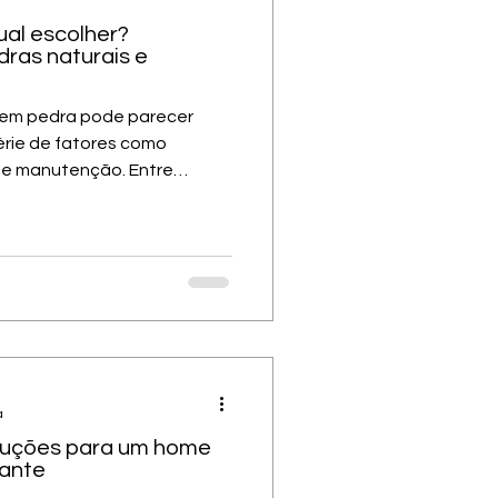
al escolher?
ras naturais e
 em pedra pode parecer
érie de fatores como
o e manutenção. Entre
 sintéticos, cada opção tem
e impactam diretamente no
ntender qual pedra
projeto, com um
more, granito, quartzito e
cipais critérios para
pedra Antes de
a
oluções para um home
gante