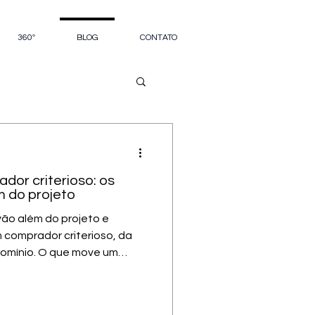
360º
BLOG
CONTATO
or criterioso: os
 do projeto
ão além do projeto e
 comprador criterioso, da
domínio. O que move um
ctos que vão além do
el em uma faixa específica
à visita com a planta na