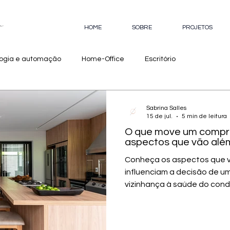
HOME
SOBRE
PROJETOS
logia e automação
Home-Office
Escritório
Sabrina Salles
15 de jul.
5 min de leitura
O que move um comprad
aspectos que vão além
Conheça os aspectos que v
influenciam a decisão de um
vizinhança à saúde do con
comprador criterioso: aspe
projeto Quem busca um imóv
de mercado costuma chegar 