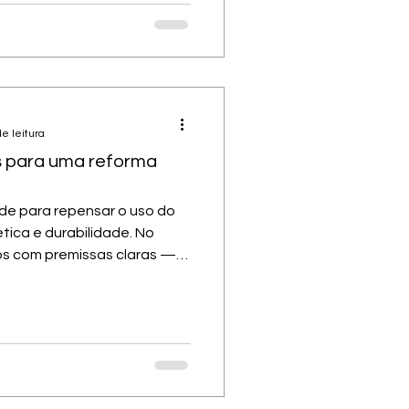
ine o caráter do imóvel, cria
 e estabelece a primeira
a construir uma casa do
e leitura
s para uma reforma
de para repensar o uso do
tica e durabilidade. No
os com premissas claras —
veis e com bom custo-
longo do tempo. No post de
stratégias que utilizamos
ue facilitam decisões
 valor real ao projeto.