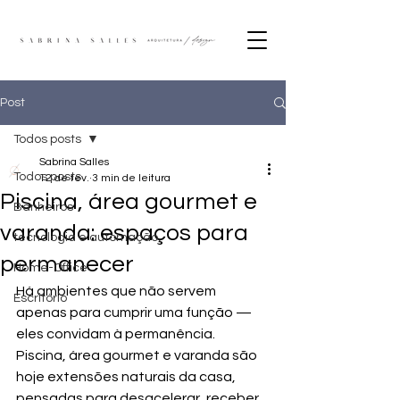
Post
Todos posts
Sabrina Salles
Todos posts
12 de fev.
3 min de leitura
Piscina, área gourmet e
Banheiros
varanda: espaços para
tecnologia e automação
permanecer
Home-Office
Há ambientes que não servem 
Escritório
apenas para cumprir uma função — 
eles convidam à permanência. 
Piscina, área gourmet e varanda são 
hoje extensões naturais da casa, 
pensadas para desacelerar, receber, 