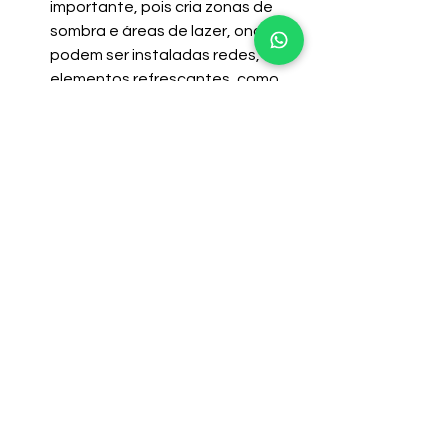
importante, pois cria zonas de 
sombra e áreas de lazer, onde 
podem ser instaladas redes, e 
elementos refrescantes, como 
fontes ou jardins verticais, que 
ajudam a amenizar o calor e 
tornam o ambiente mais 
convidativo.
Com este resort particular, sua casa 