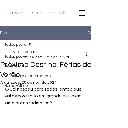
Post
Todos posts
Sabrina Salles
Todos posts
14 de nov. de 2024
2 min de leitura
Próximo Destino: Férias de
Banheiros
Verão
tecnologia e automação
Atualizado:
28 de nov. de 2024
Home-Office
O Sol nasceu para todos, então que 
Escritório
tal aproveitá-lo em grande estilo em 
ambientes radiantes?