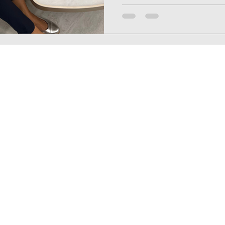
Ed. Uffizi Gallery Work
Rua Comendador Eduardo Saccab, 215
conjunto 314/315 - Brooklin Novo
São Paulo - cep 04601-070 - Brasil
contato@sabrinasalles.com.br
Tel: +55 11 99609-7229