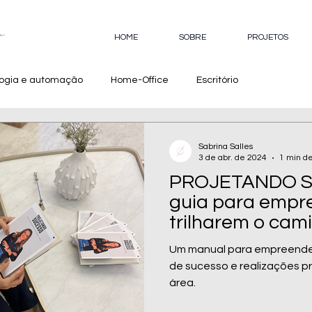
HOME
SOBRE
PROJETOS
logia e automação
Home-Office
Escritório
Sabrina Salles
3 de abr. de 2024
1 min de
PROJETANDO S
guia para empr
trilharem o cam
prosperidade
Um manual para empreende
de sucesso e realizações pr
área.