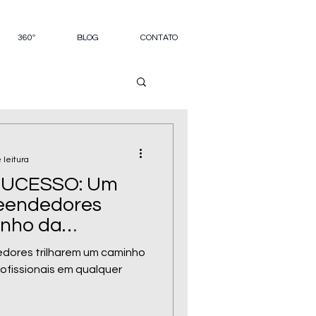
360º
BLOG
CONTATO
 leitura
UCESSO: Um
eendedores
inho da
dores trilharem um caminho
ofissionais em qualquer